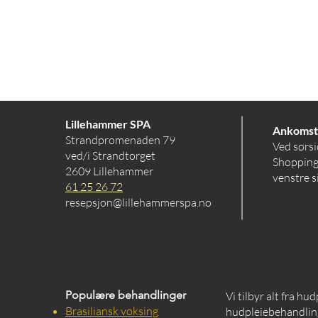
Lillehammer SPA
Ankomst
Strandpromenaden 79
Ved sørsi
ved/i Strandtorget
Shopping
2609 Lillehammer
venstre s
61 25 26 72
resepsjon@lillehammerspa.no
Populære behandlinger
Vi tilbyr alt fra hu
Brasiliansk voksing
hudpleiebehandling