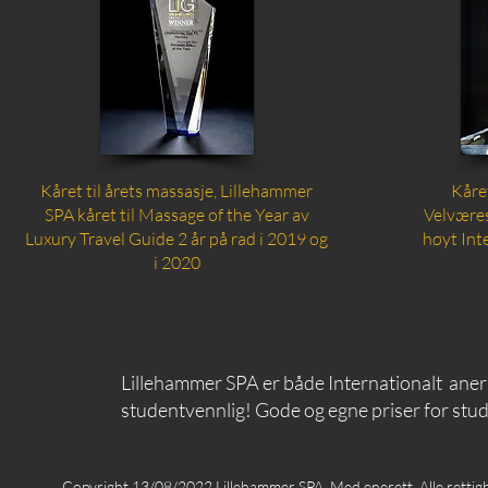
Kåret til årets massasje, Lillehammer
Kåre
SPA kåret til Massage of the Year av
Velvære
Luxury Travel Guide 2 år på rad i 2019 og
høyt Int
i 2020
Lillehammer SPA er både Internationalt aner
studentvennlig! Gode og egne priser for stu
Copyright 13/08/2022 Lillehammer SPA. Med enerett. Alle retti