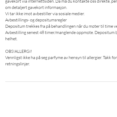
gavekort via internettsiden. Da må du kontakte oss direkte, per ma
om detaljert gavekort informasjon.
Vi tar ikke imot avbestiller via sosiale medier.
Avbestillings- og depositumsregler
Depositum trekkes fra på behandlingen når du møter til time v
Avbestilling senest 48 timer/manglende oppmøte. Depositum bort
helhet.
OBS!ALLERGI!
Vennligst ikke ha på seg parfyme av hensyn til allergier. Takk fo
retningslinjer.