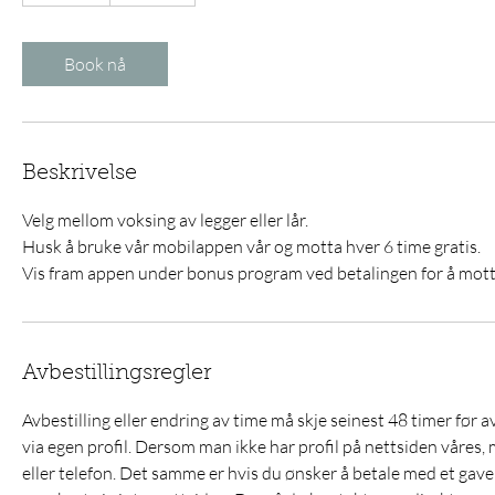
5
m
i
Book nå
n
Beskrivelse
Velg mellom voksing av legger eller lår.
Husk å bruke vår mobilappen vår og motta hver 6 time gratis.
Vis fram appen under bonus program ved betalingen for å mott
Avbestillingsregler
Avbestilling eller endring av time må skje seinest 48 timer før a
via egen profil. Dersom man ikke har profil på nettsiden våres, m
eller telefon. Det samme er hvis du ønsker å betale med et gav