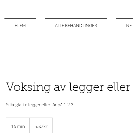
HJEM
ALLE BEHANDLINGER
NE
Voksing av legger eller 
Silkeglatte legger eller lår på 1 2 3
550
norske
15 min
1
550 kr
kroner