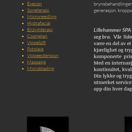
Eyecon
brynsbehandlinger, 
Soneterapi
generasjon, kropps
Microneedling
Hydrafacial
Enzymterapi
Lillehammer SPA e
Cosmelan
seg bra.
Vår lide
Vippeløft
være en del av et
Fotpleie
kjærlighet og try
Vippeextension
komponerte pris
Massasje
Med en internasj
Microblading
kontinuitet, kval
Din lykke og trygg
utmerket service
opp din hver dag