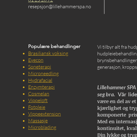
resepsjon@lillehammerspa.no
Populære behandlinger
Vi tilbyr alt fra hu
Brasiliansk voksing
hudpleiebehandling
Eyecon
brynsbehandlinger, 
Soneterapi
generasjon, kropps
Microneedling
Hydrafacial
Enzymterapi
Lillehammer SPA e
Cosmelan
seg bra.
Vår lide
Vippeløft
være en del av et
Fotpleie
kjærlighet og try
Vippeextension
komponerte pris
Massasje
Med en internasj
Microblading
kontinuitet, kval
Din lykke og trygg