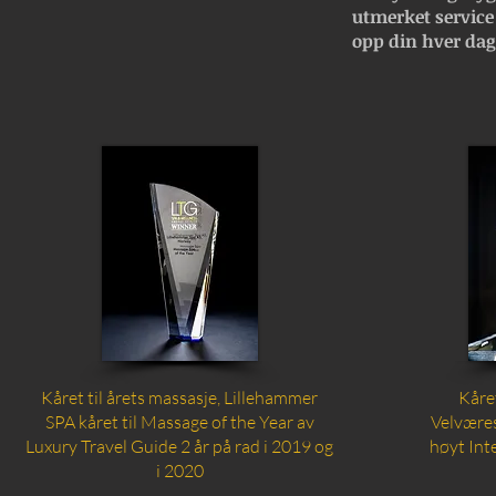
utmerket service
opp din hver dag
Kåret til årets massasje, Lillehammer
Kåre
SPA kåret til Massage of the Year av
Velvære
Luxury Travel Guide 2 år på rad i 2019 og
høyt Int
i 2020