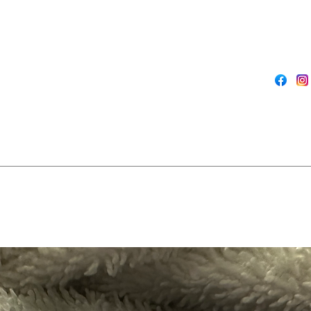
No 6. 
undert
No 7. 
No 8. M
undert
Denne f
glød og 
fra alle
dekkevn
alle uje
som var
sheabut
fuktigh
strålen
Så hvis 
huden din
Frøya Ph