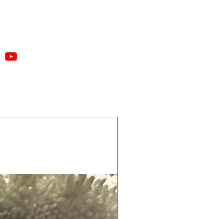
Medium mørk med varm
one
Mørk med varm undertone
edium mørk med gyllenbrun
one
oundationen gir deg en strålende
en feilfri finish som vil ta pusten
 som ser deg. Med sin fantastiske
e vil denne foundationen skjule
vnheter og gi deg en naturlig look
er hele dagen. Og med tilsatt
ter vil huden din få optimal
et og næring for en sunn og
de glød.
du vil ha en foundation som gjør at
 ser ut som millioner dollar, så er
oto Finish Moisture Foundation det