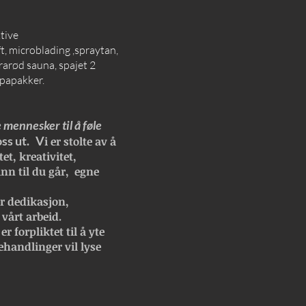
ktive
, microblading ,spraytan,
rarød sauna, spajet 2
spapakker.
 mennesker til å føle
oss ut. V
i er stolte av å
et, kreativitet,
inn til du går, egne
r dedikasjon,
 vårt arbeid.
r forpliktet til å yte
ehandlinger vil lyse