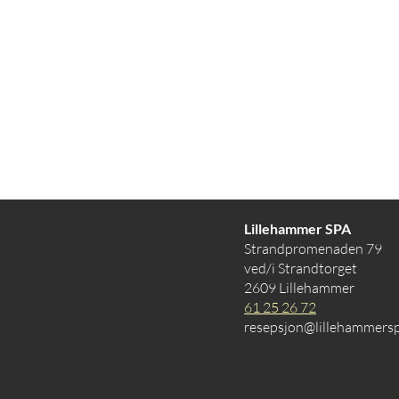
Lillehammer SPA
Strandpromenaden 79
ved/i Strandtorget
2609 Lillehammer
61 25 26 72
resepsjon@lillehammers