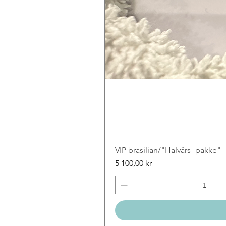
VIP brasilian/"Halvårs- pakke"
Price
5 100,00 kr