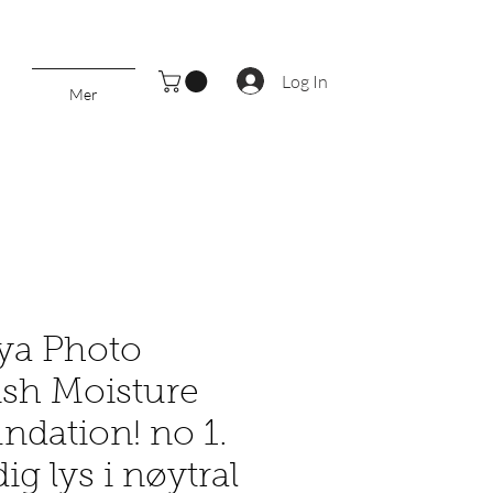
Log In
Mer
ya Photo
ish Moisture
ndation! no 1.
dig lys i nøytral