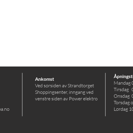
Åpningst
Ankomst
Mandag 
Ved sørsiden av Strandtorget
Tirsdag 
Shoppingsenter, inngang ved
Onsdag 
venstre siden av Power elektro
Torsdag 
pa.no
Lørdag 10