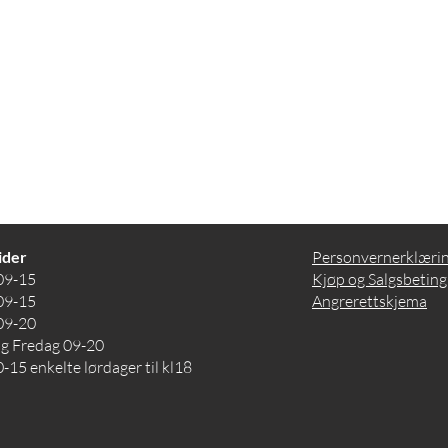
ider
Personvernerklæri
09-15
Kjøp og Salgsbeting
09-15
Angrerettskjema
09-20
og Fredag 09-20
-15 enkelte lørdager til kl18