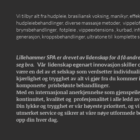
Vi tilbyr alt fra hudpleie, brasiliansk voksing, manikyr, effe
hudpleiebehandlinger, diverse massasje metoder, vippeløft
brynsbehandlinger, fotpleie , vippeextensions , kurbad, inf
generasjon, kroppsbehandlinger, ultratone til komplette 
Lillehammer SPA er drevet av lidenskap for å få andre
seg bra.
Vår lidenskap egenart innovasjon skiller 
være en del av et selskap som verdsetter individualit
kjærlighet og trygghet av alt vi gjør fra du kommer 
komponerte prisbelønte behandlinger.
Med en internasjonal anerkjennelse som gjenspeile
kontinuitet, kvalitet og profesjonalitet i alle ledd
av
Din lykke og trygghet er vår høyeste prioritert, og vi e
utmerket service og sikrer at våre nøye utformede b
opp din hver dag.