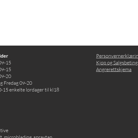
ider
Personvernerklæri
09-15
Kjøp og Salgsbeting
09-15
Angrerettskjema
09-20
og Fredag 09-20
-15 enkelte lørdager til kl18
ktive
, microblading ,spraytan,