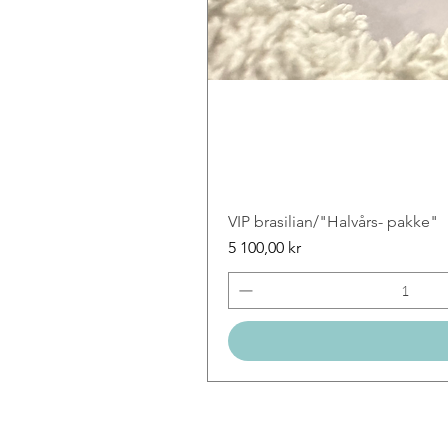
VIP brasilian/"Halvårs- pakke"
Price
5 100,00 kr