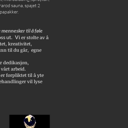
rarød sauna, spajet 2
spapakker.
 mennesker til å føle
oss ut. V
i er stolte av å
et, kreativitet,
inn til du går, egne
r dedikasjon,
 vårt arbeid.
r forpliktet til å yte
ehandlinger vil lyse