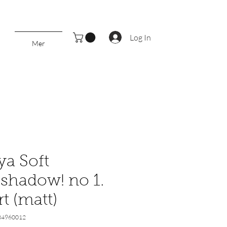
Log In
Mer
ya Soft
shadow! no 1.
rt (matt)
34960012