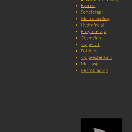
Eyecon
Soneterapi
Microneedling
Hydrafacial
Enzymterapi
Cosmelan
Vippeløft
Fotpleie
Vippeextension
Massasje
Microblading