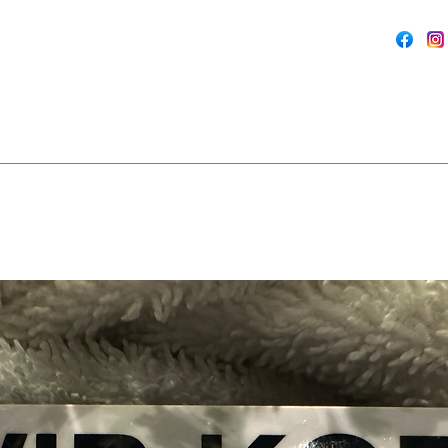
blandes 
rekke av
toner for
fargerik
kveldsut
looken d