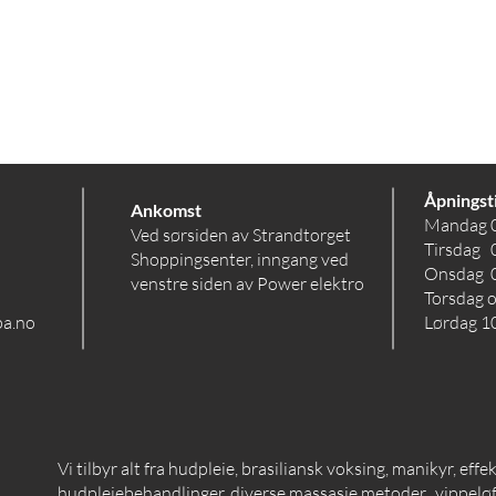
Åpningst
Ankomst
Mandag 
Ved sørsiden av Strandtorget
Tirsdag 
Shoppingsenter, inngang ved
Onsdag 
venstre siden av Power elektro
Torsdag 
pa.no
Lørdag 10
Vi tilbyr alt fra hudpleie, brasiliansk voksing, manikyr, effe
hudpleiebehandlinger, diverse massasje metoder, vippeløft