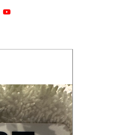
sammen for å skape en uendelig
 fantastiske øyelooks. Fra nøytrale
 hverdagsbruk til dristige og
e nyanser for en glamorøs
flukt, denne øyenskyggen vil ta
in til nye høyder!