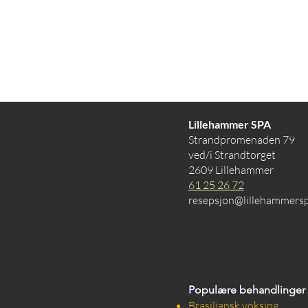
Lillehammer SPA
Strandpromenaden 79
ved/i Strandtorget
2609 Lillehammer
61 25 26 72
resepsjon@lillehammers
Populære behandlinger
Brasiliansk voksing