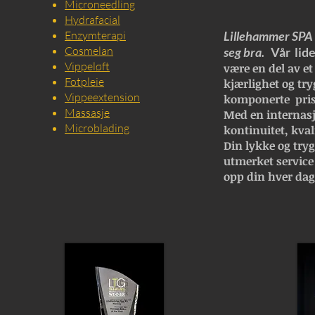
Microneedling
Hydrafacial
Enzymterapi
Lillehammer SPA e
Cosmelan
seg bra.
Vår lide
Vippeløft
være en del av et
Fotpleie
kjærlighet og try
Vippeextension
komponerte pris
Massasje
Med en internasj
Microblading
kontinuitet, kval
Din lykke og trygg
utmerket service
opp din hver dag