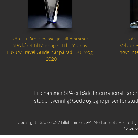
Kåret til årets massasje, Lillehammer
Kåre
SPA kåret til Massage of the Year av
Velvære
Luxury Travel Guide 2 år på rad i 2019 og
høyt Int
i 2020
Lillehammer SPA er både Internationalt aner
studentvennlig! Gode og egne priser for stu
Copyright 13/08/2022 Lillehammer SPA. Med enerett. Alle retti
Forbehol