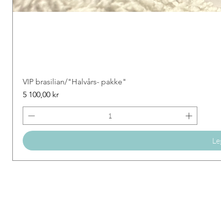
VIP brasilian/"Halvårs- pakke"
Price
5 100,00 kr
Le