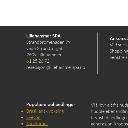
Lillehammer SPA
Ankomst
Strandpromenaden 79
Ved sørsi
ved/i Strandtorget
Shopping
2609 Lillehammer
venstre s
61 25 26 72
resepsjon@lillehammerspa.no
Populære behandlinger
Vi tilbyr alt fra hu
Brasiliansk voksing
hudpleiebehandling
Eyecon
brynsbehandlinger, 
Soneterapi
generasjon, kropps