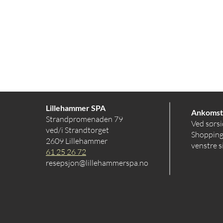
Lillehammer SPA
Ankomst
Strandpromenaden 79
Ved sørsi
ved/i Strandtorget
Shopping
2609 Lillehammer
venstre s
61 25 26 72
resepsjon@lillehammerspa.no