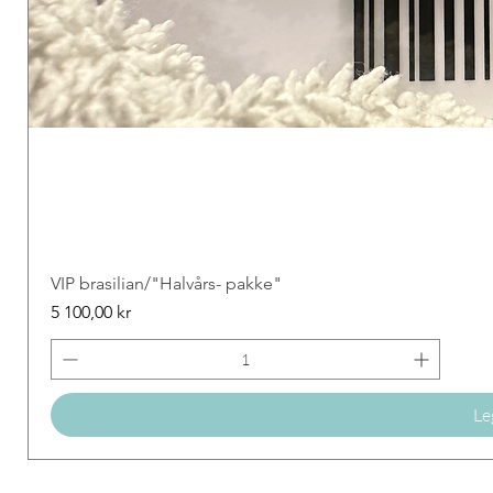
VIP brasilian/"Halvårs- pakke"
Price
5 100,00 kr
Le