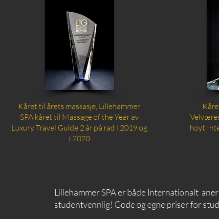
Kåret til årets massasje, Lillehammer
Kåre
SPA kåret til Massage of the Year av
Velvære
Luxury Travel Guide 2 år på rad i 2019 og
høyt Int
i 2020
Lillehammer SPA er både Internationalt aner
studentvennlig! Gode og egne priser for stu