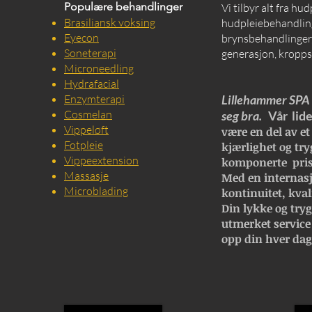
Populære behandlinger
Vi tilbyr alt fra hu
Brasiliansk voksing
hudpleiebehandling
Eyecon
brynsbehandlinger, 
Soneterapi
generasjon, kropps
Microneedling
Hydrafacial
Enzymterapi
Lillehammer SPA e
Cosmelan
seg bra.
Vår lide
Vippeløft
være en del av et
Fotpleie
kjærlighet og try
Vippeextension
komponerte pris
Massasje
Med en internasj
Microblading
kontinuitet, kval
Din lykke og trygg
utmerket service
opp din hver dag