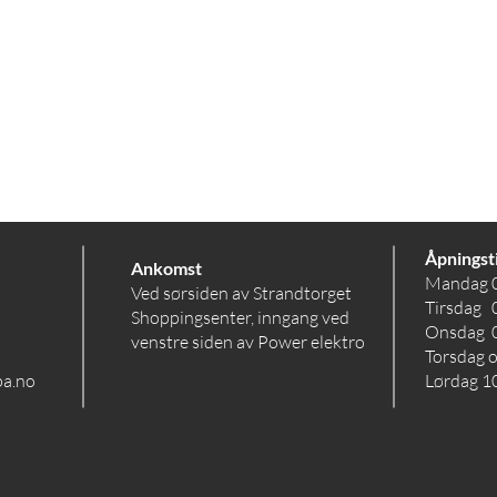
Geranio
Åpningst
Ankomst
Mandag 
Ved sørsiden av Strandtorget
Tirsdag 
Shoppingsenter, inngang ved
Onsdag 
venstre siden av Power elektro
Torsdag 
pa.no
Lørdag 10