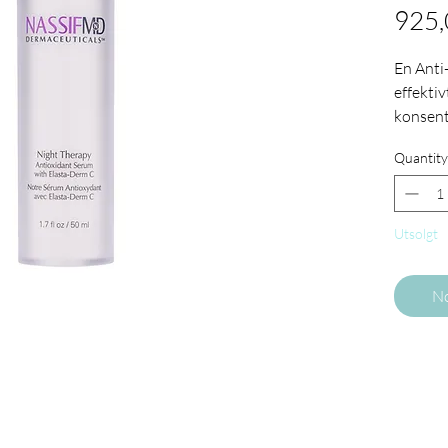
925,
En Anti
effektiv
konsent
fruktek
Quantity
vannmel
innkaps
effekt o
Utsolgt
reduser
linjer o
elastisi
No
ungdom
BESKRI
Nøkkel 
Acqu
vann