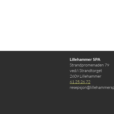
Lillehammer SPA
Strandpromenaden 79
ved/i Strandtorget
2609 Lillehammer
61 25 26 72
resepsjon@lillehammers