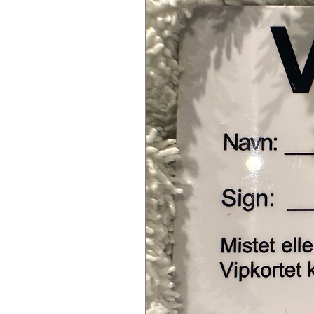
Ingredienser: Aqua (Water), Glycerin,
Ethyl Ascorbic Acid, Dimethiconol, Cit
Extract, Panthenol, Ectoin, Retinol, S
Glycyrrhizate, Tocopheryl Acetate, A
Copolymer, Acrylates/C10-30 Alkyl Ac
Methylchromone, Inulin Lauryl Carba
Phenoxyethanol, Ethylhexylglycerin, 