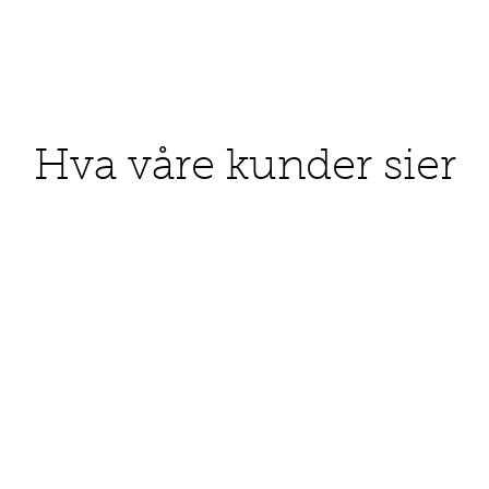
Panthen
Hyaluro
Anhydrox
Triglyc
Tocophe
Polysor
Hva våre kunder sier
Isohexa
Acryloy
Acrylat
Crosspo
Ethylce
Oleate,
Inulin 
Lactate
Sodium 
Isoprop
Phenoxy
Potassi
Parfum 