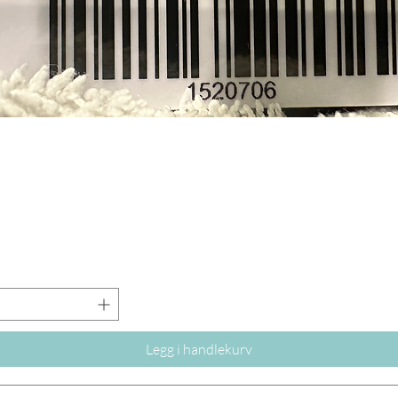
Allan
vallø
den 
stim
Slik gjø
Påføres
NASSIFM
bestsel
anti- ag
Ingredi
Butylen
Methicon
Butylen
Ascorbi
Lanatus
Legg i handlekurv
Pyrus M
Esculent