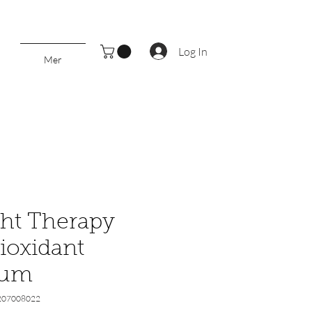
Log In
Mer
ht Therapy
ioxidant
rum
207008022