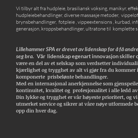
Vi tilbyr alt fra hudpleie, brasiliansk voksing, manikyr, effe
hudpleiebehandlinger, diverse massasje metoder, vippeløft
brynsbehandlinger, fotpleie , vippeextensions , kurbad, inf
generasjon, kroppsbehandlinger, ultratone til komplette 
Lillehammer SPA er drevet av lidenskap for å få andre
seg bra.
Vår lidenskap egenart innovasjon skiller 
være en del av et selskap som verdsetter individualit
kjærlighet og trygghet av alt vi gjør fra du kommer 
komponerte prisbelønte behandlinger.
Med en internasjonal anerkjennelse som gjenspeile
kontinuitet, kvalitet og profesjonalitet i alle ledd
av
Din lykke og trygghet er vår høyeste prioritert, og vi e
utmerket service og sikrer at våre nøye utformede b
opp din hver dag.