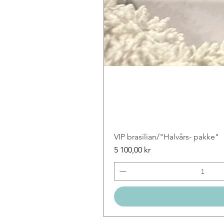
VIP brasilian/"Halvårs- pakke"
Price
5 100,00 kr