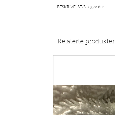
BESKRIVELSE/Slik gjør du:
BESKRIVELSE
Nøkkel ingredienser
AcquaCell™ – Et naturlig kompleks
av fine linjer og rynker.
InuMax Advanced Retinol – Dette k
Relaterte produkter
reduserer hyperpigmentering og fo
forekomsten av fine linjer og rynke
Elasta-derm C Complex – Et antiok
og jevne hudtonen og bekjempe skad
Aquaxyl™ – Et kompleks av naturli
sirkulasjonen og forbedrer hudbar
Etylaskorbinsyre – En stabil form f
lysne hudtonen, forbedre hudens 
Hyaluronsyre – Et naturlig foreko
elastisitet, og minimerer forekomst
Allantoin – Ekstrahert fra roten ti
Slik gjør du – Kveld:
Påføres på ren hud etter bruk av NAS