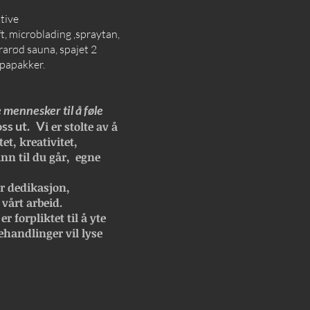
ktive
, microblading ,spraytan,
rarød sauna, spajet 2
spapakker.
 mennesker til å føle
oss ut. V
i er stolte av å
et, kreativitet,
inn til du går, egne
r dedikasjon,
 vårt arbeid.
r forpliktet til å yte
ehandlinger vil lyse