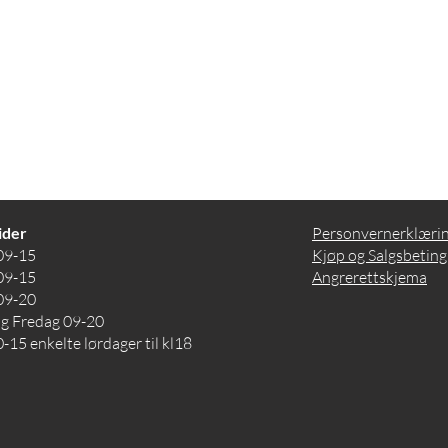
l.
ider
Personvernerklæri
09-15
Kjøp og Salgsbeting
09-15
Angrerettskjema
09-20
og Fredag 09-20
-15 enkelte lørdager til kl18