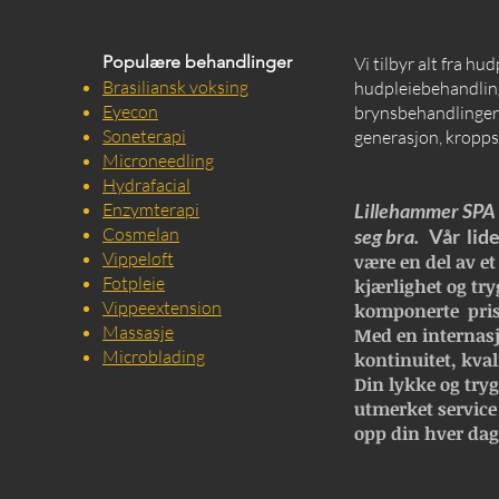
Populære behandlinger
Vi tilbyr alt fra hu
Brasiliansk voksing
hudpleiebehandling
Eyecon
brynsbehandlinger, 
Soneterapi
generasjon, kropps
Microneedling
Hydrafacial
Enzymterapi
Lillehammer SPA e
Cosmelan
seg bra.
Vår lide
Vippeløft
være en del av et
Fotpleie
kjærlighet og try
Vippeextension
komponerte pris
Massasje
Med en internasj
Microblading
kontinuitet, kval
Din lykke og trygg
utmerket service
opp din hver dag