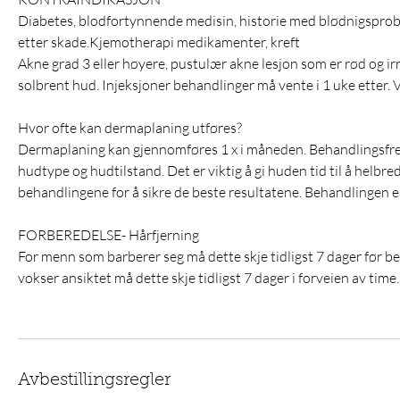
Diabetes, blodfortynnende medisin, historie med blødnigspro
etter skade.Kjemotherapi medikamenter, kreft
Akne grad 3 eller høyere, pustulær akne lesjon som er rød og ir
solbrent hud. Injeksjoner behandlinger må vente i 1 uke etter.
Hvor ofte kan dermaplaning utføres?
Dermaplaning kan gjennomføres 1 x i måneden. Behandlingsfre
hudtype og hudtilstand. Det er viktig å gi huden tid til å helbr
behandlingene for å sikre de beste resultatene. Behandlingen e
FORBEREDELSE- Hårfjerning
For menn som barberer seg må dette skje tidligst 7 dager før
vokser ansiktet må dette skje tidligst 7 dager i forveien av time.
Avbestillingsregler