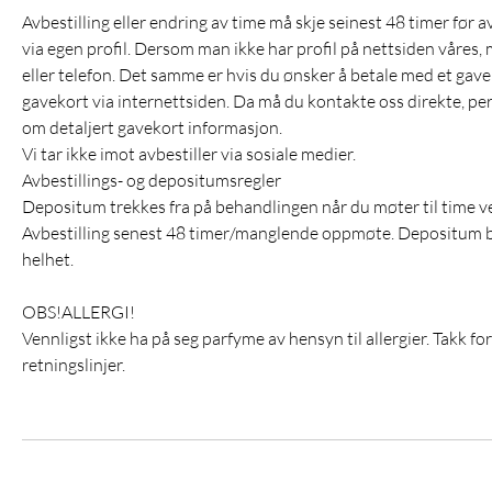
Avbestilling eller endring av time må skje seinest 48 timer før a
via egen profil. Dersom man ikke har profil på nettsiden våres, m
eller telefon. Det samme er hvis du ønsker å betale med et gav
gavekort via internettsiden. Da må du kontakte oss direkte, per ma
om detaljert gavekort informasjon.
Vi tar ikke imot avbestiller via sosiale medier.
Avbestillings- og depositumsregler
Depositum trekkes fra på behandlingen når du møter til time v
Avbestilling senest 48 timer/manglende oppmøte. Depositum bort
helhet.
OBS!ALLERGI!
Vennligst ikke ha på seg parfyme av hensyn til allergier. Takk fo
retningslinjer.