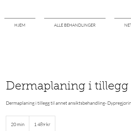
HJEM
ALLE BEHANDLINGER
NE
Dermaplaning i tillegg
Dermaplaning i tillegg til annet ansiktsbehandling- Dypregjørin
1 489
norske
20 min
2
1 489 kr
kroner