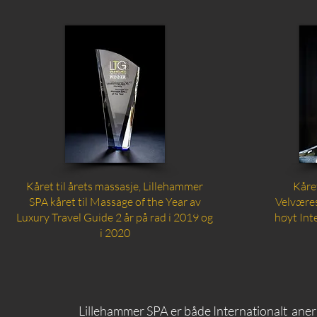
Kåret til årets massasje, Lillehammer
Kåre
SPA kåret til Massage of the Year av
Velvære
Luxury Travel Guide 2 år på rad i 2019 og
høyt Int
i 2020
Lillehammer SPA er både Internationalt aner