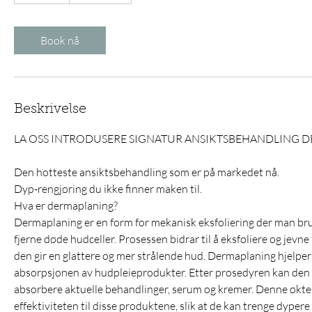
0
m
i
Book nå
n
Beskrivelse
LA OSS INTRODUSERE SIGNATUR ANSIKTSBEHANDLING 
Den hotteste ansiktsbehandling som er på markedet nå.
Dyp-rengjøring du ikke finner maken til.
Hva er dermaplaning?
Dermaplaning er en form for mekanisk eksfoliering der man bruke
fjerne døde hudceller. Prosessen bidrar til å eksfoliere og jevn
den gir en glattere og mer strålende hud. Dermaplaning hjelper
absorpsjonen av hudpleieprodukter. Etter prosedyren kan den
absorbere aktuelle behandlinger, serum og kremer. Denne økt
effektiviteten til disse produktene, slik at de kan trenge dypere