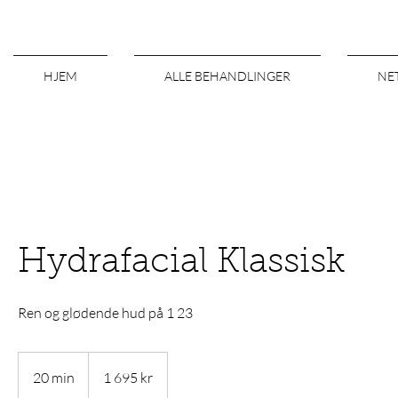
HJEM
ALLE BEHANDLINGER
NE
Hydrafacial Klassisk
Ren og glødende hud på 1 23
1 695
norske
20 min
2
1 695 kr
kroner