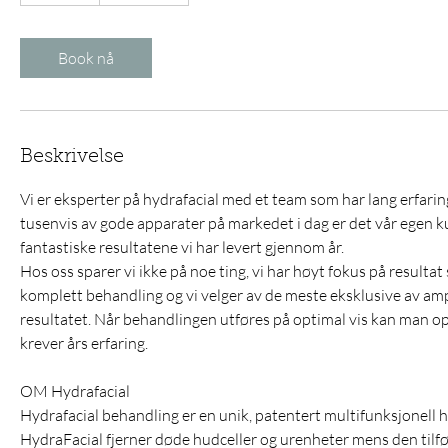
0
m
i
Book nå
n
Beskrivelse
Vi er eksperter på hydrafacial med et team som har lang erfaring,
tusenvis av gode apparater på markedet i dag er det vår egen 
fantastiske resultatene vi har levert gjennom år.
Hos oss sparer vi ikke på noe ting, vi har høyt fokus på resultat 
komplett behandling og vi velger av de meste eksklusive av am
resultatet. Når behandlingen utføres på optimal vis kan man opp
krever års erfaring.
OM Hydrafacial
Hydrafacial behandling er en unik, patentert multifunksjonell 
HydraFacial fjerner døde hudceller og urenheter mens den tilf