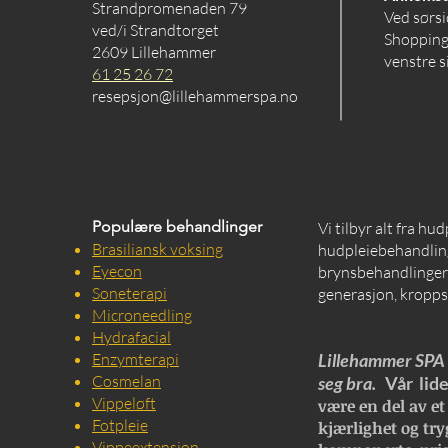
Strandpromenaden 79
Ved sørsi
ved/i Strandtorget
Shopping
2609 Lillehammer
venstre s
61 25 26 72
resepsjon@lillehammerspa.no
Populære behandlinger
Vi tilbyr alt fra hu
Brasiliansk voksing
hudpleiebehandling
Eyecon
brynsbehandlinger, 
Soneterapi
generasjon, kropps
Microneedling
Hydrafacial
Enzymterapi
Lillehammer SPA e
Cosmelan
seg bra.
Vår lide
Vippeløft
være en del av et
Fotpleie
kjærlighet og try
Vippeextension