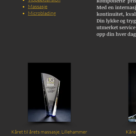
komponerte pris
Massasje
Med en internasj
Microblading
kontinuitet, kval
Din lykke og trygg
utmerket service
opp din hver dag
Kåret til årets massasje, Lillehammer
Kåre