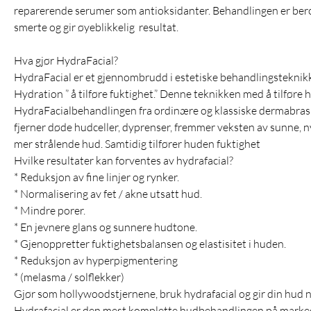
reparerende serumer som antioksidanter. Behandlingen er bero
smerte og gir øyeblikkelig resultat.
Hva gjør HydraFacial?
HydraFacial er et gjennombrudd i estetiske behandlingsteknikke
Hydration ” å tilføre fuktighet.” Denne teknikken med å tilføre 
HydraFacialbehandlingen fra ordinære og klassiske dermabras
fjerner døde hudceller, dyprenser, fremmer veksten av sunne, n
mer strålende hud. Samtidig tilfører huden fuktighet
Hvilke resultater kan forventes av hydrafacial?
* Reduksjon av fine linjer og rynker.
* Normalisering av fet / akne utsatt hud.
* Mindre porer.
* En jevnere glans og sunnere hudtone.
* Gjenoppretter fuktighetsbalansen og elastisitet i huden.
* Reduksjon av hyperpigmentering
* (melasma / solflekker)
Gjør som hollywoodstjernene, bruk hydrafacial og gir din hud ny
Hydrafacial er den mest komplette hudbehandlingen på marke