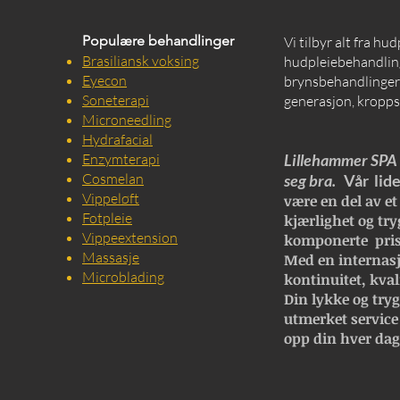
Populære behandlinger
Vi tilbyr alt fra hu
Brasiliansk voksing
hudpleiebehandling
Eyecon
brynsbehandlinger, 
Soneterapi
generasjon, kropps
Microneedling
Hydrafacial
Enzymterapi
Lillehammer SPA e
Cosmelan
seg bra.
Vår lide
Vippeløft
være en del av et
Fotpleie
kjærlighet og try
Vippeextension
komponerte pris
Massasje
Med en internasj
Microblading
kontinuitet, kval
Din lykke og trygg
utmerket service
opp din hver dag