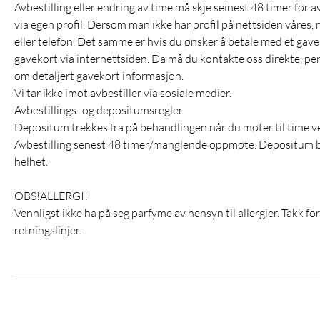
Avbestilling eller endring av time må skje seinest 48 timer før a
via egen profil. Dersom man ikke har profil på nettsiden våres, m
eller telefon. Det samme er hvis du ønsker å betale med et gav
gavekort via internettsiden. Da må du kontakte oss direkte, per ma
om detaljert gavekort informasjon.
Vi tar ikke imot avbestiller via sosiale medier.
Avbestillings- og depositumsregler
Depositum trekkes fra på behandlingen når du møter til time v
Avbestilling senest 48 timer/manglende oppmøte. Depositum bort
helhet.
OBS!ALLERGI!
Vennligst ikke ha på seg parfyme av hensyn til allergier. Takk fo
retningslinjer.