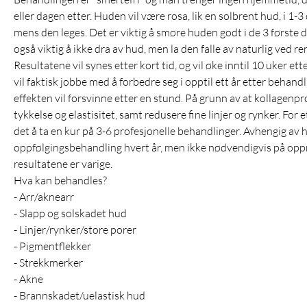
eller dagen etter. Huden vil være rosa, lik en solbrent hud, i 1-3
mens den leges. Det er viktig å smøre huden godt i de 3 første 
også viktig å ikke dra av hud, men la den falle av naturlig ved r
Resultatene vil synes etter kort tid, og vil øke inntil 10 uker e
vil faktisk jobbe med å forbedre seg i opptil ett år etter behandli
effekten vil forsvinne etter en stund. På grunn av at kollagenp
tykkelse og elastisitet, samt redusere fine linjer og rynker. For 
det å ta en kur på 3-6 profesjonelle behandlinger. Avhengig av 
oppfølgingsbehandling hvert år, men ikke nødvendigvis på oppn
resultatene er varige.
Hva kan behandles?
- Arr/aknearr
- Slapp og solskadet hud
- Linjer/rynker/store porer
- Pigmentflekker
- Strekkmerker
- Akne
- Brannskadet/uelastisk hud