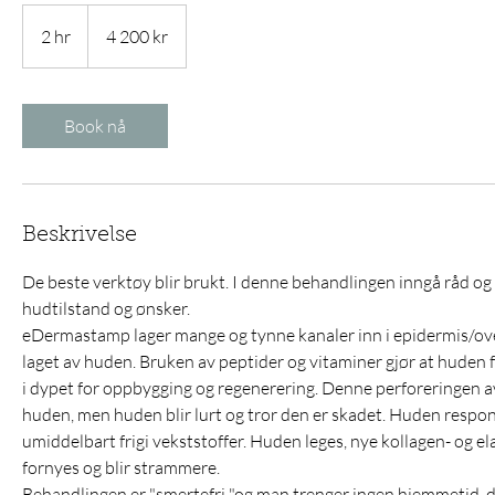
4 200
norske
2 hr
2
4 200 kr
kroner
h
r
Book nå
Beskrivelse
De beste verktøy blir brukt. I denne behandlingen inngå råd og 
hudtilstand og ønsker.
eDermastamp lager mange og tynne kanaler inn i epidermis/o
laget av huden. Bruken av peptider og vitaminer gjør at huden få
i dypet for oppbygging og regenerering. Denne perforeringen a
huden, men huden blir lurt og tror den er skadet. Huden respo
umiddelbart frigi vekststoffer. Huden leges, nye kollagen- og e
fornyes og blir strammere.
Behandlingen er "smertefri "og man trenger ingen hjemmetid, 