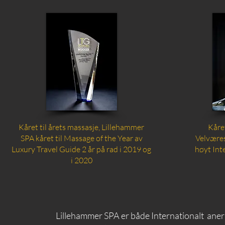
Kåret til årets massasje, Lillehammer
Kåre
SPA kåret til Massage of the Year av
Velvære
Luxury Travel Guide 2 år på rad i 2019 og
høyt Int
i 2020
Lillehammer SPA er både Internationalt aner