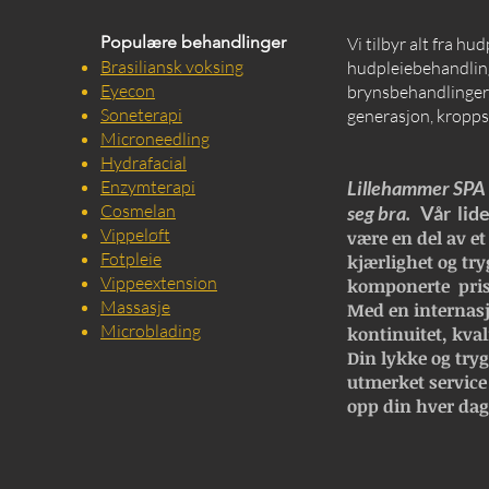
Populære behandlinger
Vi tilbyr alt fra hu
Brasiliansk voksing
hudpleiebehandling
Eyecon
brynsbehandlinger, 
Soneterapi
generasjon, kropps
Microneedling
Hydrafacial
Enzymterapi
Lillehammer SPA e
Cosmelan
seg bra.
Vår lide
Vippeløft
være en del av et
Fotpleie
kjærlighet og try
Vippeextension
komponerte pris
Massasje
Med en internasj
Microblading
kontinuitet, kval
Din lykke og trygg
utmerket service
opp din hver dag