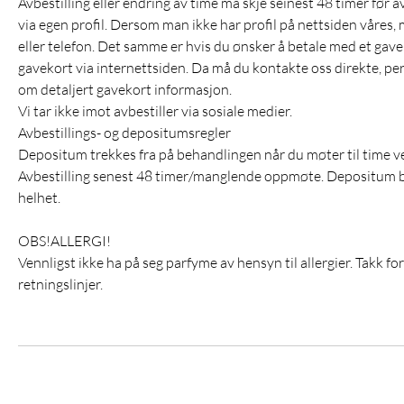
Avbestilling eller endring av time må skje seinest 48 timer før a
via egen profil. Dersom man ikke har profil på nettsiden våres, m
eller telefon. Det samme er hvis du ønsker å betale med et gav
gavekort via internettsiden. Da må du kontakte oss direkte, per ma
om detaljert gavekort informasjon.
Vi tar ikke imot avbestiller via sosiale medier.
Avbestillings- og depositumsregler
Depositum trekkes fra på behandlingen når du møter til time v
Avbestilling senest 48 timer/manglende oppmøte. Depositum bort
helhet.
OBS!ALLERGI!
Vennligst ikke ha på seg parfyme av hensyn til allergier. Takk fo
retningslinjer.