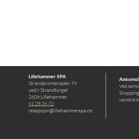
Lillehammer SPA
Ankomst
Strandpromenaden 79
Ved sørsi
ved/i Strandtorget
Shopping
2609 Lillehammer
venstre s
61 25 26 72
resepsjon@lillehammerspa.no