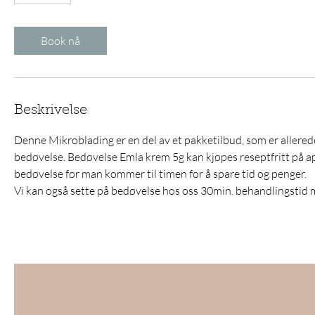
0
m
i
Book nå
n
Beskrivelse
Denne Mikroblading er en del av et pakketilbud, som er allered
bedøvelse. Bedøvelse Emla krem 5g kan kjøpes reseptfritt på 
bedøvelse før man kommer til timen for å spare tid og penger.
Vi kan også sette på bedøvelse hos oss 30min. behandlingstid 