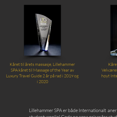
Kåret til årets massasje, Lillehammer
Kåre
SPA kåret til Massage of the Year av
Velvære
Luxury Travel Guide 2 år på rad i 2019 og
høyt Int
i 2020
Lillehammer SPA er både Internationalt aner
studentvennlig! Gode og egne priser for stu