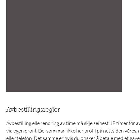
Avbestillingsregler
Avbestilling eller endring av time må skje seinest 48 timer før a
via egen profil. Dersom man ikke har profil på nettsiden våres, m
eller telefon. Det samme er hvis du ønsker å betale med et gav