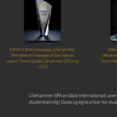
Kåret til årets massasje, Lillehammer
Kåre
SPA kåret til Massage of the Year av
Velvære
Luxury Travel Guide 2 år på rad i 2019 og
høyt Int
i 2020
Lillehammer SPA er både Internationalt aner
studentvennlig! Gode og egne priser for stu