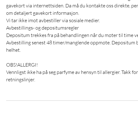
gavekort via internettsiden. Da må du kontakte oss direkte, per ma
om detaljert gavekort informasjon.
Vi tar ikke imot avbestiller via sosiale medier.
Avbestillings- og depositumsregler
Depositum trekkes fra på behandlingen når du møter til time v
Avbestilling senest 48 timer/manglende oppmøte. Depositum bort
helhet.
OBS!ALLERGI!
Vennligst ikke ha på seg parfyme av hensyn til allergier. Takk fo
retningslinjer.