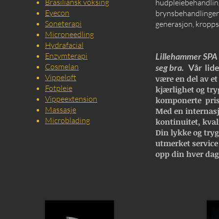
Brasiliansk voksing
hudpleiebehandling
Eyecon
brynsbehandlinger, 
Soneterapi
generasjon, kropps
Microneedling
Hydrafacial
Enzymterapi
Lillehammer SPA e
Cosmelan
seg bra.
Vår lide
Vippeløft
være en del av et
Fotpleie
kjærlighet og try
Vippeextension
komponerte pris
Massasje
Med en internasj
Microblading
kontinuitet, kval
Din lykke og trygg
utmerket service
opp din hver dag