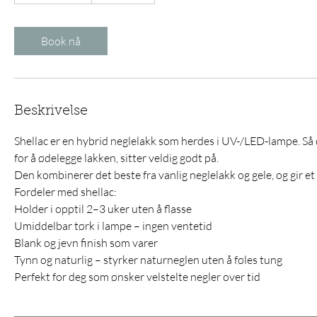
h
2
0
Book nå
m
i
n
Beskrivelse
Shellac er en hybrid neglelakk som herdes i UV-/LED-lampe. Så
for å ødelegge lakken, sitter veldig godt på.
Den kombinerer det beste fra vanlig neglelakk og gele, og gir et 
Fordeler med shellac:
Holder i opptil 2–3 uker uten å flasse
Umiddelbar tørk i lampe – ingen ventetid
Blank og jevn finish som varer
Tynn og naturlig – styrker naturneglen uten å føles tung
Perfekt for deg som ønsker velstelte negler over tid