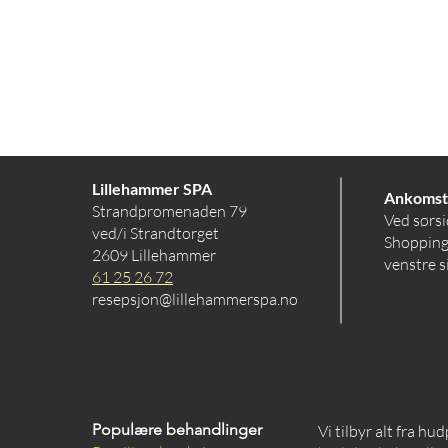
Lillehammer SPA
Ankomst
Strandpromenaden 79
Ved sørsi
ved/i Strandtorget
Shopping
2609 Lillehammer
venstre s
61 25 26 72
resepsjon@lillehammerspa.no
Populære behandlinger
Vi tilbyr alt fra hu