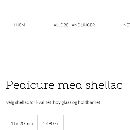
HJEM
ALLE BEHANDLINGER
NE
Pedicure med shellac
Velg shellac for kvalitet, høy glass og holdbarhet
1 490
norske
1 hr 20 min
1
1 490 kr
kroner