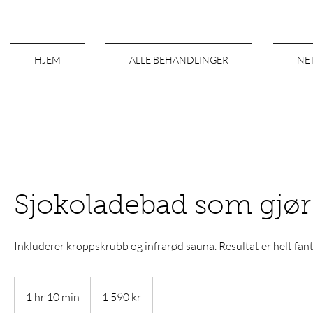
HJEM
ALLE BEHANDLINGER
NE
Sjokoladebad som gjør 
Inkluderer kroppskrubb og infrarød sauna. Resultat er helt fanta
1 590
norske
1 hr 10 min
1
1 590 kr
kroner