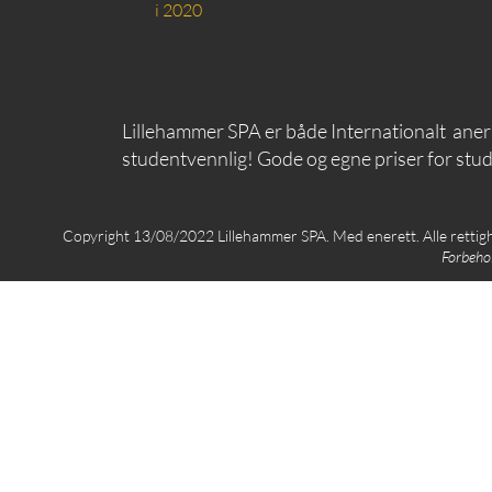
i 2020
Lillehammer SPA er både Internationalt aner
studentvennlig! Gode og egne priser for stu
Copyright 13/08/2022 Lillehammer SPA. Med enerett. Alle retti
Forbehol