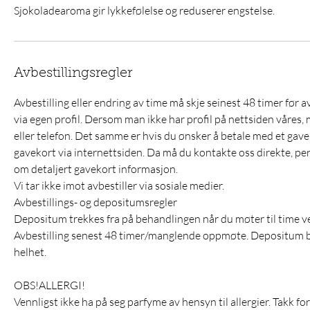
Sjokoladearoma gir lykkefølelse og reduserer engstelse.
Avbestillingsregler
Avbestilling eller endring av time må skje seinest 48 timer før a
via egen profil. Dersom man ikke har profil på nettsiden våres, m
eller telefon. Det samme er hvis du ønsker å betale med et gav
gavekort via internettsiden. Da må du kontakte oss direkte, per ma
om detaljert gavekort informasjon.
Vi tar ikke imot avbestiller via sosiale medier.
Avbestillings- og depositumsregler
Depositum trekkes fra på behandlingen når du møter til time v
Avbestilling senest 48 timer/manglende oppmøte. Depositum bort
helhet.
OBS!ALLERGI!
Vennligst ikke ha på seg parfyme av hensyn til allergier. Takk fo