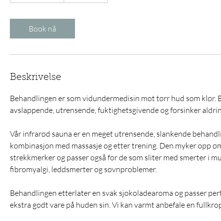
h
1
0
Book nå
m
i
n
Beskrivelse
Behandlingen er som vidundermedisin mot tørr hud som klør. 
avslappende, utrensende, fuktighetsgivende og forsinker aldri
Vår infrarød sauna er en meget utrensende, slankende behandli
kombinasjon med massasje og etter trening. Den myker opp ø
strekkmerker og passer også for de som sliter med smerter i m
fibromyalgi, leddsmerter og søvnproblemer.
Behandlingen etterlater en svak sjokoladearoma og passer perfe
ekstra godt vare på huden sin. Vi kan varmt anbefale en fullkrop