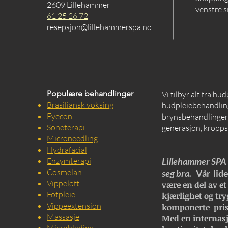
2609 Lillehammer
venstre s
61 25 26 72
resepsjon@lillehammerspa.no
Populære behandlinger
Vi tilbyr alt fra hu
Brasiliansk voksing
hudpleiebehandling
Eyecon
brynsbehandlinger, 
Soneterapi
generasjon, kropps
Microneedling
Hydrafacial
Enzymterapi
Lillehammer SPA e
Cosmelan
seg bra.
Vår lide
Vippeløft
være en del av et
Fotpleie
kjærlighet og try
Vippeextension
komponerte pris
Massasje
Med en internasj