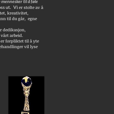
 mennesker til å føle
oss ut. V
i er stolte av å
et, kreativitet,
inn til du går, egne
r dedikasjon,
 vårt arbeid.
r forpliktet til å yte
ehandlinger vil lyse