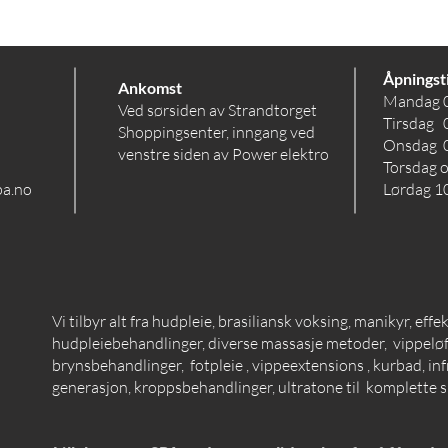
Åpningst
Ankomst
Mandag 
Ved sørsiden av Strandtorget
Tirsdag 
Shoppingsenter, inngang ved
Onsdag 
venstre siden av Power elektro
Torsdag 
pa.no
Lørdag 10
Vi tilbyr alt fra hudpleie, brasiliansk voksing, manikyr, effe
hudpleiebehandlinger, diverse massasje metoder, vippeløft
brynsbehandlinger, fotpleie , vippeextensions , kurbad, inf
generasjon, kroppsbehandlinger, ultratone til komplette 