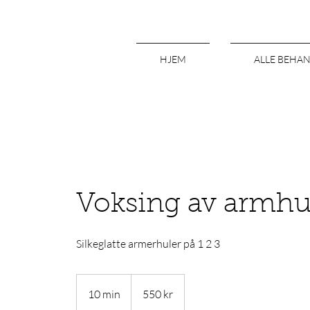
HJEM
ALLE BEHA
Voksing av armhu
Silkeglatte armerhuler på 1 2 3
550
norske
10 min
1
550 kr
kroner