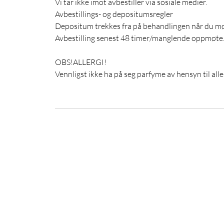
Vi tar ikke imot avbestiller via sosiale medier.
Avbestillings- og depositumsregler
Depositum trekkes fra på behandlingen når du møt
Avbestilling senest 48 timer/manglende oppmøte. D
OBS!ALLERGI!
Vennligst ikke ha på seg parfyme av hensyn til aller