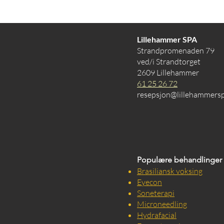
Lillehammer SPA
Strandpromenaden 79
ved/i Strandtorget
2609 Lillehammer
61 25 26 72
resepsjon@lillehammers
Populære behandlinger
Brasiliansk voksing
Eyecon
Soneterapi
Microneedling
Hydrafacial