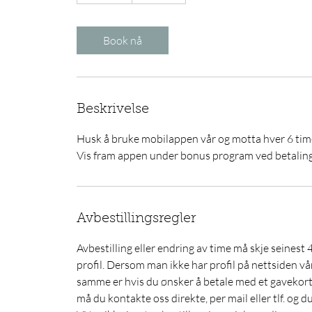
0
m
i
Book nå
n
Beskrivelse
Husk å bruke mobilappen vår og motta hver 6 time
Vis fram appen under bonus program ved betaling
Avbestillingsregler
Avbestilling eller endring av time må skje seinest 
profil. Dersom man ikke har profil på nettsiden vår
samme er hvis du ønsker å betale med et gavekort
må du kontakte oss direkte, per mail eller tlf. og d