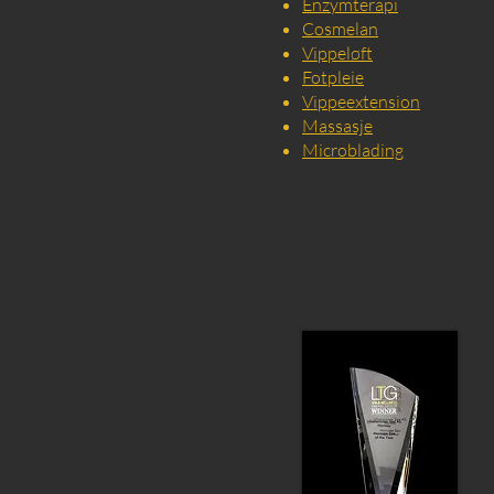
Enzymterapi
Cosmelan
Vippeløft
Fotpleie
Vippeextension
Massasje
Microblading