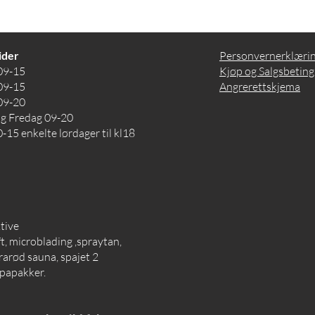
ider
Personvernerklæri
09-15
Kjøp og Salgsbeting
09-15
Angrerettskjema
09-20
og Fredag 09-20
-15 enkelte lørdager til kl18
ktive
, microblading ,spraytan,
rarød sauna, spajet 2
spapakker.