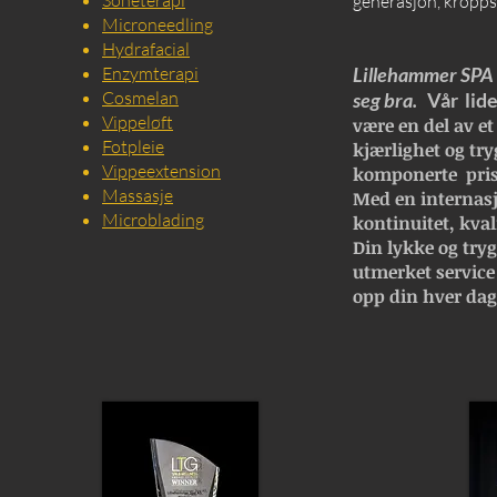
Soneterapi
generasjon, kropps
Microneedling
Hydrafacial
Enzymterapi
Lillehammer SPA e
Cosmelan
seg bra.
Vår lide
Vippeløft
være en del av et
Fotpleie
kjærlighet og try
Vippeextension
komponerte pris
Massasje
Med en internasj
Microblading
kontinuitet, kval
Din lykke og trygg
utmerket service
opp din hver dag