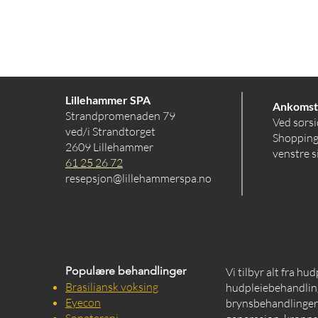
Lillehammer SPA
Ankomst
Strandpromenaden 79
Ved sørsi
ved/i Strandtorget
Shopping
2609 Lillehammer
venstre s
61 25 26 72
resepsjon@lillehammerspa.no
Populære behandlinger
Vi tilbyr alt fra hu
Brasiliansk voksing
hudpleiebehandling
Eyecon
brynsbehandlinger, 