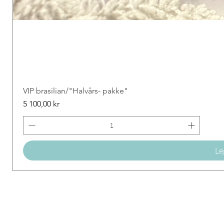
VIP brasilian/"Halvårs- pakke"
Price
5 100,00 kr
Le